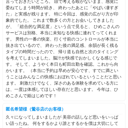
言っておきたいところ。 頭で考える暇がないまま、感覚に
委ねてしまう時間が続き、 終わったあとに「やばい凄すぎ
た」と実感が残ります。 特に今回は、感覚の広がり方が印
象的でした。 これまで数多くの方とお会いしてきました
が、 「総合的な満足度」という点で見ると、 ひめこさんの
サービスは別格、本当に未知なる快感に連れてってくれま
す。 男性の一番の快楽、行く寸前のコントロールが本当に
抜き出ているので、 終わった後の満足感、余韻が長く残る
タイプの時間だったので、 帰り道も自然と次のタイミング
を考えてしまいました。脳汁が快感でおかしくなる感じで
す。 そして、ようやく本日も町田出勤を確認。これから向
かいます。 （本当に予約は早めが安心です、すでに満とい
うことはみんなこの快感におぼれているということだと思い
ます。 刺激だけでなく、深さのある体験を求めている方に
は、一度は体感してほしい存在だと思います。 今年は、ひ
めこさんで姫はじめです！
匿名希望様（鶯谷店のお客様）
久々になってしまいましたが 美容の話しなど思いをいっぱ
い語ったね。 何をするかより誰とするかを僕は大切にして