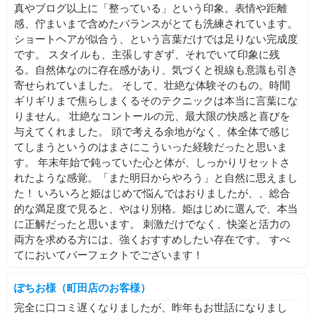
真やブログ以上に「整っている」という印象。表情や距離
感、佇まいまで含めたバランスがとても洗練されています。
ショートヘアが似合う、という言葉だけでは足りない完成度
です。 スタイルも、主張しすぎず、それでいて印象に残
る。自然体なのに存在感があり、気づくと視線も意識も引き
寄せられていました。 そして、壮絶な体験そのもの。時間
ギリギリまで焦らしまくるそのテクニックは本当に言葉にな
りません。 壮絶なコントールの元、最大限の快感と喜びを
与えてくれました。 頭で考える余地がなく、体全体で感じ
てしまうというのはまさにこういった経験だったと思いま
す。 年末年始で鈍っていた心と体が、しっかりリセットさ
れたような感覚。「また明日からやろう」と自然に思えまし
た！ いろいろと姫はじめで悩んではおりましたが、、総合
的な満足度で見ると、やはり別格。姫はじめに選んで、本当
に正解だったと思います。 刺激だけでなく、快楽と活力の
両方を求める方には、強くおすすめしたい存在です。 すべ
てにおいてパーフェクトでございます！
ぽちお様（町田店のお客様）
完全に口コミ遅くなりましたが、昨年もお世話になりまし