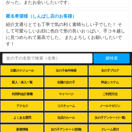
かった。またお会いしたいです。
匿名希望様（しんばし店のお客様）
紹介文通りとても丁寧で気の利く素晴らしい子でした！ そ
して可愛らしいお顔に色白で形の良いおっぱい、手コキ越し
に見つめられて最高でした。 またよろしくお願いしたいで
す！
嬢検索
出勤スケジュール
女の子条件検索
女の子ブログ
新人・体入一覧
在籍の女の子
料金システム
利用料金計算機
マイページ
ご利用方法
アクセス
コスチューム
メールマガジン
よくある質問
当店のルール
女の子アンケート(一覧)
新着情報
女の子アンケート(投稿)
クレーム受付