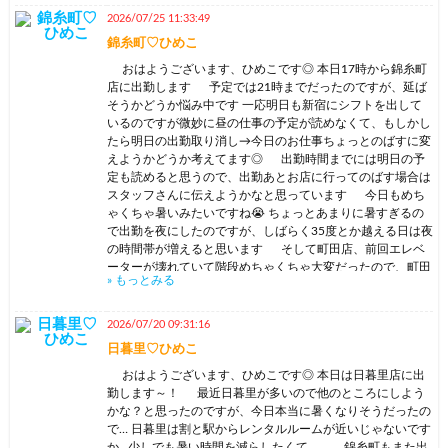
上がりにかけるよなぁ…というのがずっとある悩みです🌀
2026/07/25 11:33:49
特に私のお客さんはMの人がほとんどで意思決定を委ねた
錦糸町♡ひめこ
い！と来てくださる方が多いのでこちら主導でプレイを進め
るにあたって、ストレス状態だったり疲れていたりするとど
おはようございます、ひめこです◎ 本日17時から錦糸町
うしても残量不足が影響しやすいなぁと なのでなるべく
店に出勤します 予定では21時までだったのですが、延ば
無理な連勤は避けて回復を挟みつつシフトをいれるべきだな
そうかどうか悩み中です 一応明日も新宿にシフトを出して
～というのは前々から思っています。 ただ、ここで難しい
いるのですが微妙に昼の仕事の予定が読めなくて、もしかし
のが、休みを取って1日だらだらしていても回復しない感じ
たら明日の出勤取り消し→今日のお仕事ちょっとのばすに変
がありまして… だらだらしていると肉体は回復するのです
えようかどうか考えてます◎ 出勤時間までには明日の予
が、機嫌とか主導権を司ってる脳は全然回復していない。
定も読めると思うので、出勤あとお店に行ってのばす場合は
そこを一番休ませたいのに～！と思うのですが難しい。
スタッフさんに伝えようかなと思っています 今日もめち
調べると、好きなことをしたり運動をしたりするといいよ～
ゃくちゃ暑いみたいですね😭 ちょっとあまりに暑すぎるの
とのことなのでジョギングを再開してみたり、太るからやめ
で出勤を夜にしたのですが、しばらく35度とか越える日は夜
よう…と思っていたお酒を少し飲んでみたりしたのですが、
の時間帯が増えると思います そして町田店、前回エレベ
回復のためにやってることって意味がないみたいです 結局
ーターが壊れていて階段めちゃくちゃ大変だったので、町田
» もっとみる
タスクになっちゃうっぽくて… 仕事のために休もう！みたい
もエレベータ！が復旧したら出勤したい…どうなんだろう
な意識を捨てて完全に今日はおやすみ！っていう休日モード
ね… もし町田を利用したお兄さんがいたらエレベーターどう
に切り替えないと駄目っぽいんですよね… 私のお客さん
なっていたか教えてください🥲 では、本日もよろしくお願
2026/07/20 09:31:16
はお仕事頑張ってる方が多い気がするのですが、仕事モード
い致します～！
日暮里♡ひめこ
終わり！っていう風に切り替え、できてます…？ 色々試
した結果、昼の仕事もあんぷりの仕事も完全に休み！という
おはようございます、ひめこです◎ 本日は日暮里店に出
日を4日くらい作ると3日目くらいから強制的に休みモードに
勤します～！ 最近日暮里が多いので他のところにしよう
切り替わるなぁというのはわかったのですがこれは効率が悪
かな？と思ったのですが、今日本当に暑くなりそうだったの
すぎる…… 効率が悪い上に3日も4日もなにもせず休んでいる
で… 日暮里は割と駅からレンタルルームが近いじゃないです
と今度は焦燥感が出てきます… 今一番可能性を見いだし
か…少しでも暑い時間を減らしたくて…… 錦糸町もまた出