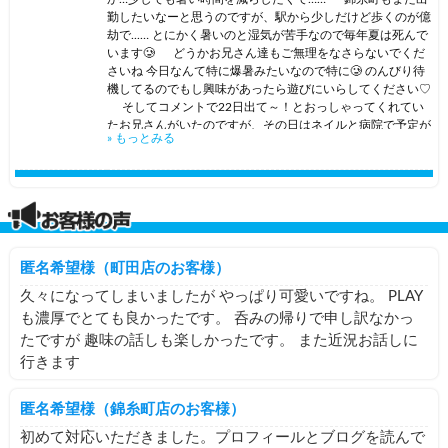
ているのは、自然に触れているとものすごい癒されが発生し
勤したいなーと思うのですが、駅から少しだけど歩くのが億
ている感覚があるので自然なのかな…と 前にジブリ美術館に
劫で...… とにかく暑いのと湿気が苦手なので毎年夏は死んで
いった際、行き帰り1人で三鷹駅から続く川沿いを歩いたん
います🥲 どうかお兄さん達もご無理をなさらないでくだ
ですが その時、あまりに川と緑が綺麗で｢うわ、なにこ
さいね 今日なんて特に爆暑みたいなので特に🥲 のんびり待
れ！？なんか、すごい落ち着く！すごい勢いでなにかが発生
機してるのでもし興味があったら遊びにいらしてください♡
している！！！｣という感覚になったことを思い出しまし
そしてコメントで22日出て～！とおっしゃってくれてい
た。笑 自然、良いのかもしれない。 そんなことを考えて
たお兄さんがいたのですが、その日はネイルと病院で予定が
» もっとみる
いるときに、養老孟司の動画をたまたま見まして｢これだァ
パンパンで😭 今日以降はちょっとまた落ち着いたら出勤
～～～～！！！｣となりました。笑 よく考えると、私ストレ
予定を出そうと考えているのですが、おそらく23日か24日
スが溜まっているときにYouTubeで川が流れる映像とか森を
にどこかに出ようかな まだ店舗は未定なので、ご希望があ
歩く映像とか見まくっていた時期があり、自然に触れたいの
る方いたらコメントください◎ それからしばらくは暑いの
かも…と思いました ジブリ映画が好きなのも自然要素に惹か
でお昼は出勤を控えるかもしれません… まだ決定ではないの
れているのでは…？と 今は暑いので外に出ると一瞬でへ
ですが、例年夏は夕方～夜の出勤でやり過ごしているので今
ばってしまうのですが、少し涼しくなったら山とか登りたい
年も同じ感じになるかも… お昼に来たい！ってお兄さん
匿名希望様（町田店のお客様）
です⛰️ お仕事モードのときってチャキチャキ動くこと
がいたらすみません😭 では本日も日暮里店でよろしくお
は出来るのですが、損得ベース効率ベースみたいな感じで、
願い致します～！ 暑いので！お互い水分補給もしっかりし
久々になってしまいましたが やっぱり可愛いですね。 PLAY
｢仕事をするにあたっては正解なんだろうけど、この状態で
ましょうね😭🤍
も濃厚でとても良かったです。 呑みの帰りで申し訳なかっ
ずっと生きてるのって幸福なのか…？｣みたいなことがよぎ
たですが 趣味の話しも楽しかったです。 また近況お話しに
るんですよね。 これ、働いてるとあるあるじゃないです
か…？ あんぷりのお仕事って自分の頑張りが結果として
行きます
反映されるのが早いし、そこが楽しい部分でもあるのです
が、ふとした時に家で待ってる犬が寂しそうな見えたりして
匿名希望様（錦糸町店のお客様）
｢私はなにか……大事なものを忘れている……ッッッ｣ってなっ
たりしてます。笑笑 涼しくなったら犬と2人で等々力渓谷
初めて対応いただきました。プロフィールとブログを読んで