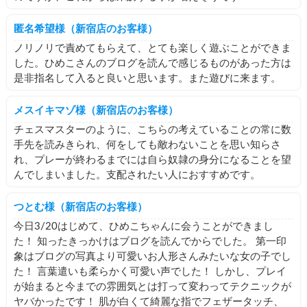
匿名希望様（新宿店のお客様）
ノリノリで責めてもらえて、とても楽しく遊ぶことができま
した。ひめこさんのブログを読んで感じるものがあった方は
是非指名して入ると良いと思います。また遊びに来ます。
メスイキマゾ様（新宿店のお客様）
チェスマスターのように、こちらの考えていることの常に数
手先を読みきられ、何をしても敵わないことを思い知らさ
れ、プレーが終わるまでには自ら奴隷の身分になることを望
んでしまいました。支配されたい人におすすめです。
つとむ様（新宿店のお客様）
今日3/20はじめて、ひめこちゃんに会うことができまし
た！ 知ったきっかけはブログを読んでからでした。 第一印
象はブログの写真より可愛いお人形さんみたいな女の子でし
た！ 言葉遣いも柔らかく可愛い声でした！ しかし、プレイ
が始まると今までの雰囲気とは打って変わってテクニックが
ヤバかったです！ 肌が白くて綺麗な指でフェザータッチ、