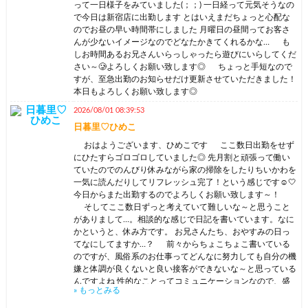
って一日様子をみていました(；；) 一日経って元気そうなの
で今日は新宿店に出勤します とはいえまだちょっと心配な
のでお昼の早い時間帯にしました 月曜日の昼間ってお客さ
んが少ないイメージなのでどなたかきてくれるかな… も
しお時間あるお兄さんいらっしゃったら遊びにいらしてくだ
さい～🥲よろしくお願い致します◎ ちょっと手短なので
すが、至急出勤のお知らせだけ更新させていただきました！
本日もよろしくお願い致します◎
2026/08/01 08:39:53
日暮里♡ひめこ
おはようございます、ひめこです ここ数日出勤をせず
にひたすらゴロゴロしていました◎ 先月割と頑張って働い
ていたのでのんびり休みながら家の掃除をしたりちいかわを
一気に読んだりしてリフレッシュ完了！という感じです☺️🤍
今日からまた出勤するのでよろしくお願い致します～！
そしてここ数日ずっと考えていて難しいな～と思うこと
がありまして…。相談的な感じで日記を書いています。なに
かというと、休み方です。 お兄さんたち、おやすみの日っ
てなにしてますか…？ 前々からちょこちょこ書いている
のですが、風俗系のお仕事ってどんなに努力しても自分の機
嫌と体調が良くないと良い接客ができないな～と思っている
んですよね 性的なことってコミュニケーションなので、盛
» もっとみる
り上がる盛り上がらないが顕著といいますか… 疲れた！もう
大変！と脳と体が言ってるときは頑張りだけでやっても盛り