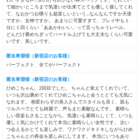
わいすぎる声…非の打ち所がない神スペックです。それでい
て細かいところまで気遣いが出来てとても優しく接してくれ
て、なおかつお喋りも超楽しいという…なんなんですか天使
ですか、女神ですか。 あまりに可愛すぎて、プレイ中も１
分に１回くらい「ああかわいい」って言っちゃうレベル。
どんだけ褒めちぎってハードル上げても大丈夫なくらい可愛
いです、美しいです。
匿名希望様（新宿店のお客様）
パーフェクト、全てがパーフェクト
匿名希望様（新宿店のお客様）
ひめこちゃん、2回目でした。 ちゃんと覚えてくれていて、
いつも沢山褒めてくれてひめこちゃんと会うととても元気に
なれます。 相変わらずの美人さんでスタイルも良く、肌も
ツルスベでとても綺麗で、声もまた素敵なんです。 素晴ら
しい容姿もさることながら、気遣いも素晴らしくて、いつも
優しく気にかけてくれて本当に素晴らしい女性です。 次い
つ会えるかとても楽しみで、ワクワクドキドキしながらひめ
こちゃんとの再会を楽しみにしてます。 本当にいつもあり