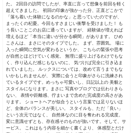
た。 2回目の訪問でしたが、率直に言って想像を前回を軽く
超えてきました。 初回の印象が強かった分、正直どこかで
「落ち着いた体験になるのかな」と思っていたのですが、
まったくの杞憂。今回もすさまじい衝撃を受けました！ も
う長いことこのお店に通っていますが、 経験値が増えれば
増えるほど「本当に違いが分かる瞬間」があります。 ひめ
こさんは、まさにそのタイプでした。 まず、雰囲気。 場に
入った瞬間に空気が変わるというか、 こちらの緊張や思考
が自然とほどけていく感覚。 無理に盛り上げるわけでもな
く、作り込んだ感じもないのに、 気づけば完全に引き込ま
れていました。 ルックスについては、改めて言うまでもな
いかもしれませんが、 実際に会うと印象がさらに洗練され
ているタイプです。めっちゃ可愛いし、日記以上の 美貌と
スタイルになります。まさに 写真やブログでは伝わりきら
ない、 表情や距離感、佇まいまで含めた完成度の高さがあ
ります。 ショートヘアが似合うという言葉では足りないほ
ど、全体のバランスが美しい。 スタイルも、ただ「良い」
という次元ではなく、 自然体なのに目を奪われる完成度。
変に意識せずとも、存在感そのものが強いです。そして、サ
ービス。 これはもう内容を細かく書くより、 体感型とだけ