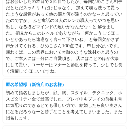
はお会いしたの本日で３回目でしたが、毎回ひめこさん相手
だとただスッキリ！だけじゃなく、 加えて魂も洗って貰っ
たような感覚があって他の嬢と何が違うのかな～と思ってい
たのですが、 ふと寓話の３人のレンガ職人ってやつを思い
出し、なるほどマインドの違いがなんだな～と 解せまし
た。 初見からこのレベルでありながら「何かこうしてほし
いとかあったら遠慮なく言って下さいね」 と毎回欠かさず
声かけてくれる、ひめこさん100点です、申し分ないです。
願わくば、この業界において奇跡のような逸材かと思うの
で、ご本人には十分にご自愛頂き、 店にはことのほか大事
にして貰い、ユーザーはマナーと節度を持って、少しでも長
く活躍して ほしいですね。
匿名希望様（新宿店のお客様）
初めて指名しましたが、顔、胸、スタイル、テクニック、ホ
スピタリティ全て最高でした。プレイ中もプレイの前後も常
に気配りのできるとても優しい方で、結婚したら良い奥さん
になるだろうなーと勝手なことを考えてしまいました。また
指名します。