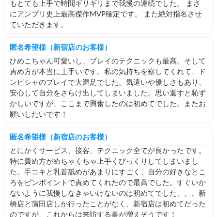
もとても上手で時間ギリギリまで我慢の連続でした。 まさ
にアンプリ史上最高傑作MVP確定です。 また絶対指名させ
ていただきます。
匿名希望様（新宿店のお客様）
ひめこちゃん可愛いし、プレイのテクニックも最高。そして
責め方が本当に上手いです。私の気持ちを察してくれて、ド
ンピシャのプレイで大満足でした。気遣いや優しさもあり、
安心して自分をさらけ出してしまいました。思い返すと恥ず
かしいですが、ここまで興奮したのは初めてでした。またお
願いしたいです！
匿名希望様（新宿店のお客様）
とにかくサービス、接客、テクニック全てが良かったです。
特に責め方がめちゃくちゃ上手くびっくりしてしまいまし
た。手コキと乳首舐めがあまりにすごく、自分の好きなとこ
ろをピンポイントで責めてくれたので最高でした。すぐいか
ないように我慢しなきゃいけないのは初めてでした、、、新
橋店と蒲田店しか行ったことがなく、新宿店は初めてだった
のですが、これからは来訪する事が増えそうです！