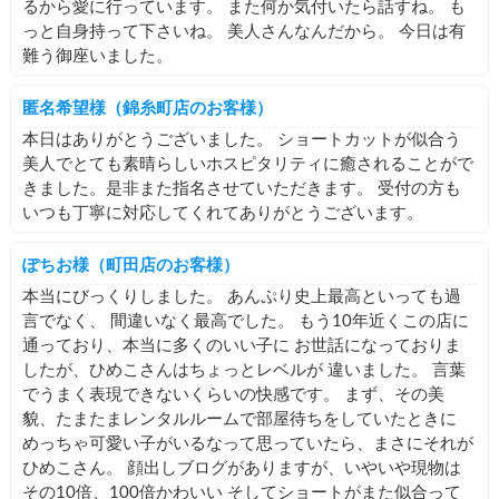
るから愛に行っています。 また何か気付いたら話すね。 も
っと自身持って下さいね。 美人さんなんだから。 今日は有
難う御座いました。
匿名希望様（錦糸町店のお客様）
本日はありがとうございました。 ショートカットが似合う
美人でとても素晴らしいホスピタリティに癒されることがで
きました。是非また指名させていただきます。 受付の方も
いつも丁寧に対応してくれてありがとうございます。
ぽちお様（町田店のお客様）
本当にびっくりしました。 あんぷり史上最高といっても過
言でなく、 間違いなく最高でした。 もう10年近くこの店に
通っており、本当に多くのいい子に お世話になっておりま
したが、ひめこさんはちょっとレベルが 違いました。 言葉
でうまく表現できないくらいの快感です。 まず、その美
貌、たまたまレンタルルームで部屋待ちをしていたときに
めっちゃ可愛い子がいるなって思っていたら、まさにそれが
ひめこさん。 顔出しブログがありますが、いやいや現物は
その10倍、100倍かわいい そしてショートがまた似合って