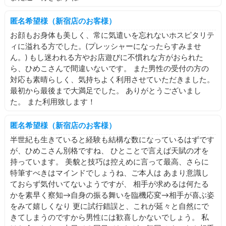
匿名希望様（新宿店のお客様）
お顔もお身体も美しく、常に気遣いを忘れないホスピタリテ
ィに溢れる方でした。(プレッシャーになったらすみませ
ん。) もし迷われる方やお店遊びに不慣れな方がおられた
ら、ひめこさんで間違いないです。 また男性の受付の方の
対応も素晴らしく、気持ちよく利用させていただきました。
最初から最後まで大満足でした。 ありがとうございまし
た。 また利用致します！
匿名希望様（新宿店のお客様）
半世紀も生きていると経験も結構な数になっているはずです
が、ひめこさん別格ですね、 ひとことで言えば天賦の才を
持っています。 美貌と技巧は控えめに言って最高、さらに
特筆すべきはマインドでしょうね、ご本人は あまり意識し
ておらず気付いてないようですが、 相手が求めるは何たる
かを素早く察知→自身の振る舞いを臨機応変→相手が喜ぶ姿
をみて嬉しくなり 更に試行錯誤と、これが延々と自然にで
きてしまうのですから男性には歓喜しかないでしょう。 私