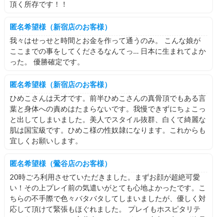
頂く所存です！！
匿名希望様（新宿店のお客様）
我々はせっせと時間とお金を作って通うのみ。 こんな娘が
ここまでの事をしてくださるなんてっ… 日本に生まれてよか
った。 優勝確定です。
匿名希望様（新宿店のお客様）
ひめこさんは天才です。前半ひめこさんの真骨頂でもある言
葉と身体への責めはたまらないです。我慢できずにちょこっ
と出してしまいました。美人でスタイル抜群、白くて綺麗な
肌は国宝級です。ひめこ様の性奴隷になります。これからも
宜しくお願いします。
匿名希望様（鶯谷店のお客様）
20時ごろ利用させていただきました。まずお顔が超絶可愛
い！その上プレイ前の気遣いがとても心地よかったです。こ
ちらの不手際で色々バタバタしてしまいましたが、優しく対
応して頂けて緊張もほぐれました。 プレイもホスピタリテ