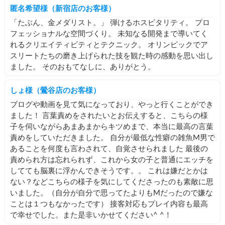
匿名希望様（新宿店のお客様）
「たぶん、金メダリスト。」 弾けるホスピタリティ。 プロ
フェッショナルな空間づくり。 未知なる開発まで導いてく
れるクリエイティビティとテクニック。 オリンピックでア
スリートたちの磨き上げられた技を観た時の感動を思い出し
ました。 そのおもてなしに、ありがとう。
しょ様（鶯谷店のお客様）
ブログや動画を見て気になっており、やっと行くことができ
ました！ 言葉責めをされたいとお伝えすると、こちらの様
子を伺いながらあまあまからキツめまで、本当に最高の言葉
責めをしていただきました。 自分が最低な性癖の雑魚M男で
あることを何度も言わされて、自覚させられました 最後の
責められ方は忘れられず、これから女の子と普通にエッチを
してても脳裏に浮かんできそうです。。 これは嫌だとかは
ない？などこちらの様子を気にしてくださったのも素敵に思
いました。（自分が自分で思ってたよりもMだったので嫌な
ことは１つもなかったです） 接客対応もプレイ内容も最高
で幸せでした。また是非いかせてください^ ^！