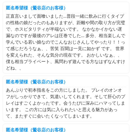
匿名希望様（鶯谷店のお客様）
正直言いまして面喰いました…普段一緒に飲みに行くタイプ
の性格の娘だったのもありますが、距離や間の取り方が完璧
で、ホスピタリティが半端ないです。 なかなかイかない遅
漏なのですが最後のアレは圧巻でした… 多分、相当楽しんで
学んでいる若い娘なのでこんなおじさんしてやったり！！っ
て感じだろうなぁ、、苦笑 百聞は一見に如かず です。 世界
を変えられた、そんな気分の現在です。 おかしいなぁ、、
僕も相当プライベート、風問わず遊んでる方なはずなんすけ
どね、、
匿名希望様（鶯谷店のお客様）
あんぷりで初本指名をこの方にしました。 プレイのオンオ
フがしっかりできて、気遣いしてくれます。そして肝心のプ
レイはすごくよかったです。会うたびに深みにハマってしま
います。 この方には気に入られたいと思える魅力があっ
て、またすぐに会いたくなってしまいます。
匿名希望様（鶯谷店のお客様）