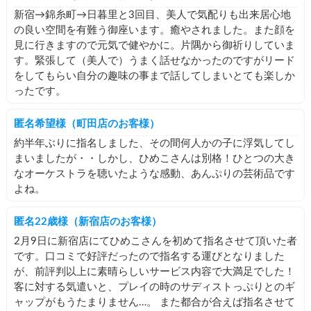
新宿→錦糸町→日暮里と3回目、美人で気配りも出来居心地
の良い空間を有難う御座います。癒やされました。また顔を
見に行きますので元気で健やかに。片隅から御祈りしていま
す。緊張して（美人で）うまく話せなかったのですがリード
をしてもらい自分の趣味の事まで話してしまいとても楽しか
ったです。
匿名希望様（町田店のお客様）
約半年ぶりに指名しました、その間何人かの子に浮気してし
まいましたが・・しかし、ひめこさんは別格！ひとつの大き
なオーケストラを聴いたような感動、あんぷりの芸術品です
よね。
匿名22歳様（新宿店のお客様）
2月9日に新宿店にてひめこさんを初めて指名させて頂いた者
です。口コミで好評だったので指名する運びとなりました
が、前評判以上に素晴らしいサービス内容で大満足でした！
客に対する気遣いと、プレイの時のサディストっぷりとのギ
ャップがもうたまりません…。 また都合が合えば指名させて