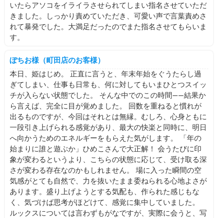
とかに遊びに行こうかな。 脳疲労(前頭葉なのかな)を
いたらアソコをイライラさせられてしまい指名させていただ
どう解消するかっていう話なのですが、少し話題はそれて女
きました。しっかり責めていただき、可愛い声で言葉責めさ
性は歳を重ねるとスピリチュアルか宝塚、アイドル、俳優な
れて暴発でした。大満足だったのでまた指名させてもらいま
どに傾倒すると言っている人をこの前SNSで見かけまして。
脳疲労の回復に有用なのがこれらなのでは？と思いました。
す。
私も最近少しkpopアイドル可愛い～って見ていた時期があ
るのですが、自然の映像をみてるときと同じ部分が回復して
ぽちお様（町田店のお客様）
る感じがしたんですよね。 パワースポットとかって自然
が多いところに設定されがちなので、スピリチュアルきっか
本日、姫はじめ。 正直に言うと、年末年始をぐうたらし過
けで自然に触れたり静かに過ごす時間が発生したりするなら
ぎてしまい、仕事も日常も、何に対してもいまひとつスイッ
確かに確実に回復するんだろうな…と思ったりしました。 結
チが入らない状態でした。 そんな中でのこの時間――結果か
局みんな、脳がくたくたなのかも…と思います。 私に会いに
ら言えば、完全に目が覚めました。 回数を重ねると慣れが
来てくれる意思決定に疲れたお兄さんたちも脳が疲れている
のかなぁと。 おつかれさまです🥲 そしてエアロバイ
出るものですが、今回はそれとは無縁。むしろ、心身ともに
クを漕ぎながら日記を書いていたらめちゃくちゃ長くなって
一段引き上げられる感覚があり、最大の快楽と同時に、明日
しまった…すみません... ちいかわのことを書こうと思ったの
へ向かうためのエネルギーをもらえた気がします。 「年の
に気付いたらダラダラ関係ないことを書いてしまっていまし
始まりに誰と遊ぶか」ひめこさんで大正解！ 会うたびに印
た… 最後まで読んでくださって本当にありがとうございます
🥲 今日は夕方から日暮里に出勤するので、よかったら遊
象が変わるというより、こちらの状態に応じて、受け取る深
びにいらしてください～！ 時間を延ばそうかどうかちょっ
さが変わる存在なのかもしれません。 場に入った瞬間の空
と検討中です◎ では、よろしくお願い致します～！
気感がとても自然で、力を抜いたまま委ねられる心地よさが
あります。盛り上げようとする気配も、作られた感じもな
く、気づけば思考がほどけて、感覚に集中していました。
ルックスについては言わずもがなですが、実際に会うと、写