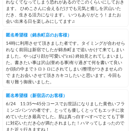
れなくてなってしまう恐れがあるのでこのくらいにしておき
ます。 ひめこさんに会えるだけでも元気と癒しを沢山いた
だき、生きる活力になります。 いつもありがとう！またお
会い出来る日を楽しみにしてます♫
匿名希望様（錦糸町店のお客様）
14時に利用させて頂きました者です。タイミングが合わせら
れなく前回は新宿でしたが錦糸町まで追いかけて来てしまい
ました。やっぱり顔が可愛い(*≧з≦) 終始見とれてしまいまし
た。書きたい事は沢山(誉める事)有り過ぎて何を書いて良い
か(頭の中までトロトロにされてしまい)整理がつきませんの
で またお会いさせて頂きカキコしたいと思います。今回も
有り難う御座いました。
匿名希望様（新宿店のお客様）
6/24 11:35〜45分コースでお世話になりました黄色いフラ
ミンゴパンツの者です。とっても優しくとってもエッチに攻
めていただき最高でした。肌は真っ白すべすべでとても丁寧
に対応いただき心が満たされました！ハマってしまったので
また近々行きますね！