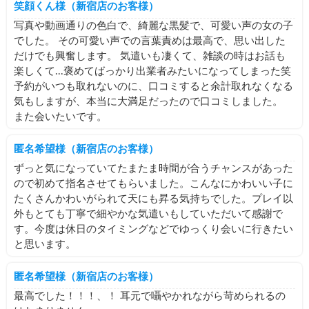
笑顔くん様（新宿店のお客様）
写真や動画通りの色白で、綺麗な黒髪で、可愛い声の女の子
でした。 その可愛い声での言葉責めは最高で、思い出した
だけでも興奮します。 気遣いも凄くて、雑談の時はお話も
楽しくて...褒めてばっかり出業者みたいになってしまった笑
予約がいつも取れないのに、口コミすると余計取れなくなる
気もしますが、本当に大満足だったので口コミしました。
また会いたいです。
匿名希望様（新宿店のお客様）
ずっと気になっていてたまたま時間が合うチャンスがあった
ので初めて指名させてもらいました。こんなにかわいい子に
たくさんかわいがられて天にも昇る気持ちでした。プレイ以
外もとても丁寧で細やかな気遣いもしていただいて感謝で
す。今度は休日のタイミングなどでゆっくり会いに行きたい
と思います。
匿名希望様（新宿店のお客様）
最高でした！！！、！ 耳元で囁やかれながら苛められるの