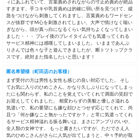
ィにあふれていて、言葉責めされながらの寸止め責めが絶品
すぎます。手コキや乳首責めは的確に弱い所を見つけて、緩
急をつけながら刺激してくれますし、言葉責めもワードセン
スが抜群ですM心を刺激されてしまい、大声で情けなく喘い
ぎながら、頭が真っ白になるくらい気持ちよくなってしまい
ました・・・ プレイ後のプレイタイムでも気遣ってくれる
サービス精神には感嘆してしまいました。 いままであんぷ
りさんでは色々な子と遊んできましたが、断トツトップクラ
スです。絶対また指名したいと思います！
匿名希望様（町田店のお客様）
まず受付の方は男性も女性も感じの良い対応でした。 そし
てお気に入りのひめこさん。かなり久しぶりになってしまっ
たにも関わらず、私のことを覚えていてくれて満面の笑顔で
お迎えしてくれました。 相変わらずの美貌と優しさ溢れる
気遣いで、私の要望にも嫌な顔ひとつせず応じてくれて、尚
且つ「何か嫌なこと無かったですか？」と常に気遣ってくれ
るサービス精神溢れる振る舞いは、まさにアンプリのいや、
全人類の女神です。 もっと書きたいですが、ただでさえ人
気のひめこさんがさらに人気が出てしまうと、中々予約が取