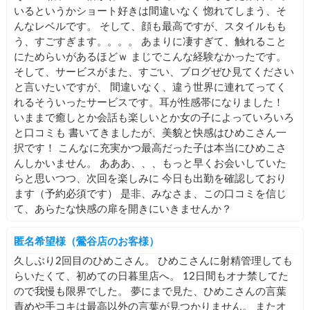
いるというかショート好きは間違いなく 惚れてしまう、そ
んなレベルです。 そして、顔も最高ですが、スタイルもも
う、すごすぎます。。。。 あまりに凄すぎて、触れること
にためらいがあるほどｗ まじでこんな経験なかったです。
そして、サービスがまた、すごい、ブログぜひ見てください
と言いたいですが、 間違いなく、違う世界に連れてってく
れるそういったサービスです。耳が性感帯になりました！
いままで癒しとか会話も楽しいとか女の子によっていろいろ
と口コミも 書いてきましたが、美貌と快感はひめこさん一
択です！ こんなに充実かつ最高だった子は本当にひめこさ
んしかいません。 あああ、、、もっと早くお会いしていた
らと思いつつ、次回を楽しみに 今日も出勤を確認しており
ます（予約必須です） 是非、みなさま、この口コミを信じ
て、あらたな快感の扉を開きにいきませんか？
匿名希望様（鶯谷店のお客様）
久しぶり2回目のひめこさん。 ひめこさんに射精管理しても
らいたくて、初めての日暮里店へ。 12日間もオナ禁してた
ので我慢も限界でした。 夢にまで見た、ひめこさんの言葉
責めや手コキは最高以外の言葉が見つかりません。 またオ