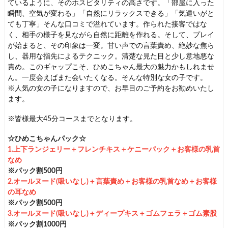
ているように、そのホスピタリティの高さです。「部屋に入った
瞬間、空気が変わる」「自然にリラックスできる」「気遣いがと
ても丁寧」そんな口コミで溢れています。作られた接客ではな
く、相手の様子を見ながら自然に距離を作れる。そして、プレイ
が始まると、その印象は一変。甘い声での言葉責め、絶妙な焦ら
し、器用な指先によるテクニック。清楚な見た目と少し意地悪な
責め。このギャップこそ、ひめこちゃん最大の魅力かもしれませ
ん。一度会えばまた会いたくなる。そんな特別な女の子です。
※人気の女の子になりますので、お早目のご予約をお勧めいたし
ます。
※皆様最大45分コースまでとなります。
☆ひめこ
ちゃんパック☆
1.上下ランジェリー＋フレンチキス＋ケニーパック＋お客様の乳首
なめ
※パック割500円
2.オールヌード(吸いなし)＋言葉責め＋お客様の乳首なめ＋お客様
の耳なめ
※パック割500円
3.オールヌード(吸いなし)＋ディープキス＋ゴムフェラ＋ゴム素股
※パック割1000円