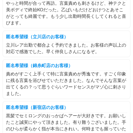
やっと時間が合って再訪。言葉責めも刺さるけど、神テクと
美ボディで終始KOだった。乙ぱいもだけどおけつとあそこ
がとっても綺麗です。もう少し出勤時間長くしてくれると喜
びます。
匿名希望様（立川店のお客様）
立川レア出勤で都合よく予約できました。お客様の声以上の
対応で感激でした。早く仲良しさんになるぞ。
匿名希望様（錦糸町店のお客様）
責めがすごく上手くて特に言葉責めが秀逸です。すごく印象
に残る言葉を浴びせていただきました。なんでそんな言葉が
出てくるの？って思うぐらいワードセンスがマゾ心に刺さり
ました。
匿名希望様（新宿店のお客様）
黒髪でセミロングのおっかぱヘアーが大好きです。お願いし
たこと誠実にやって頂きました。有り難うございました。手
のひらが柔らかく指が本当にきれい。何時までも握っていた