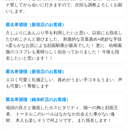
ナ禁してから会いに行きますので、次回も調教よろしくお願
いします。
匿名希望様（新宿店のお客様）
久しぶりにあんぷり亭を利用したいと思い、以前にも指名し
たひめこさんと遊びました。 刺激的な言葉責め+絶妙な手技
+柔らかなお尻による顔面騎乗が最高でした！ 更に、幼稚園
服のコスプレも素晴らしく似合っておりました！ 今後も指
名したいと思います！！
匿名希望様（新宿店のお客様）
エロく可愛く礼儀正しい、責めがうまい手コキもうまい、声
も可愛い！尊敬します
匿名希望様（錦糸町店のお客様）
地頭の良さと徹底したホスピタリティ、随一の胸と顔面王
者。 トータルこのレベルはなかなか出会えた事がない逸
材。 本人も楽しそうで何よりです。 また指名します！