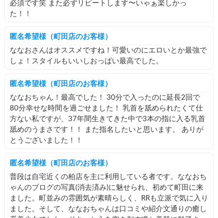
必須です笑 また必ずリピートします〜いゃぁ楽しかっ
た！！
匿名希望様（町田店のお客様）
ななおさんはオススメですね！可愛いのにエロいとか最強で
しょ！スタイルもいいしおっぱい最高でした。
匿名希望様（町田店のお客様）
ななおちゃん！最高でした！ 30分で入ったのに延長2回で
80分幸せな時間を過ごせました！ 乳首を舐められたくて仕
方ない私ですが、37年間生きてきた中で3本の指に入る乳首
舐めのうまさです！！ また指名したいと思います。 ありが
とうございました！！
匿名希望様（町田店のお客様）
普段は自宅近くの柏店を主に利用している者です。ななおち
ゃんのブログの写真(消去済み)に魅せられ、初めて町田に来
ました。町並みの雰囲気が素晴らしく、RRも立派で気に入り
ました。そして、ななおちゃんは口コミや紹介文通りの癒し