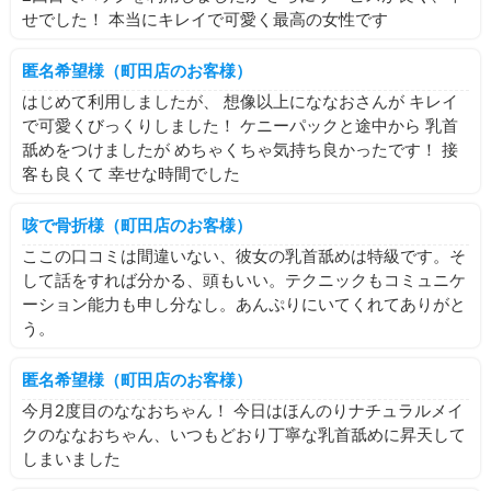
せでした！ 本当にキレイで可愛く最高の女性です
匿名希望様（町田店のお客様）
はじめて利用しましたが、 想像以上にななおさんが キレイ
で可愛くびっくりしました！ ケニーパックと途中から 乳首
舐めをつけましたが めちゃくちゃ気持ち良かったです！ 接
客も良くて 幸せな時間でした
咳で骨折様（町田店のお客様）
ここの口コミは間違いない、彼女の乳首舐めは特級です。そ
して話をすれば分かる、頭もいい。テクニックもコミュニケ
ーション能力も申し分なし。あんぷりにいてくれてありがと
う。
匿名希望様（町田店のお客様）
今月2度目のななおちゃん！ 今日はほんのりナチュラルメイ
クのななおちゃん、いつもどおり丁寧な乳首舐めに昇天して
しまいました