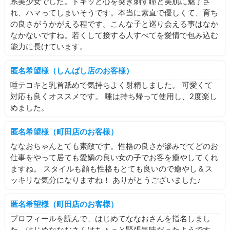
系美少女でした。ドキッと心を突き刺す瞳と美肌に魅了さ
れ、ハマってしまいそうです。本当に素直で優しくて、育ち
の良さがうかがえる程です。こんな子と巡り会える事はなか
なかないですね。若くして接する人すべてを愛情で包み込む
能力に長けています。
匿名希望様（しんばし店のお客様）
唾テコキと乳首舐めで気持ちよく射精しました。 可愛くて
対応も良くオススメです。 唾は持ち帰って使用し、2度楽し
めました。
匿名希望様（町田店のお客様）
ななおちゃんとても素敵です。性格の良さが滲みでてどのお
仕事をやって居ても愛嬌の良い女の子でお客を癒やしてくれ
ますね。 スタイルも顔も性格もとても良いので癒やし＆ス
ッキリな気分になりますね！ ありがとうございました♪
匿名希望様（町田店のお客様）
プロフィールを読んで、はじめてななおさんを指名しまし