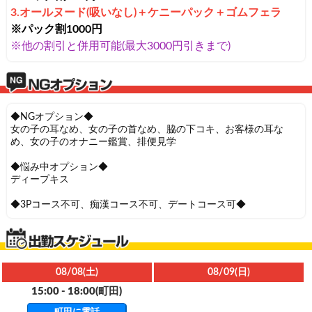
3.オールヌード(吸いなし)
＋
ケニーパック
＋
ゴムフェラ
※パック割1000円
※他の割引と併用可能(最大3000円引きまで)
◆NGオプション◆
女の子の耳なめ、女の子の首なめ、脇の下コキ、お客様の耳な
め、女の子のオナニー鑑賞、排便見学
◆悩み中オプション◆
ディープキス
◆3Pコース不可、痴漢コース不可、デートコース可◆
08/08(土)
08/09(日)
15:00 - 18:00
(町田)