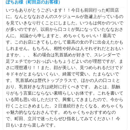
ぽちお様（町田店のお客様）
いつもありがとうございます！！今日も前回行った町田店
に。なんとななおさんのスケジュールが急遽上がっているの
を見ていきなり行くことにしました。いつもは何かのついで
が多いのですが、以前から口コミが気になっていたななおさ
んに。 結論から申しますと、めちゃくちゃいい！最高で
す。このお店にきてもしかして最高の女の子に出会えたかも
しれません。もちろん、相性や好みは人それぞれだとおもい
ますか、、、 私の場合は乳首舐めが好きで、スレンダーで
足フェチでかつおっぱいもちょうどよいのが理想ですが、ま
さに理想通り！！また、顔が美しい、見つめられるだけでド
キドキがとまらないくらい、綺麗で可愛い。たまらないで
す。 乳首舐めは歴代トップクラスで、ほかの人の口コミと
おり、乳首好きな方は絶対に行くべきです。 あとは、肌触
りがもう言葉にならない素晴らしいお体です。これを書いて
いる間も思い出しただけで、興奮してきましたので、今から
行くことにきめました。２日連続行きたくなる、めちゃくち
ゃ魅力的なななおさんです。 めちゃくちゃおすすめなの
で、町田、立川で迷ったらぜひ指名してみてください！ 今
日もいまから楽しみです。