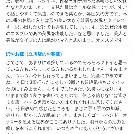
た。改めて顔、スタイル、性格三拍子揃った素晴らしい女性
だなと思いました。一見見た目はクールな感じですが、すご
く話しやすくて気遣いのできる柔らかい雰囲気の方です。私
の1番のお気に入りは形の良い大きく綺麗なお尻とクビレで
す。思い出しただけでも興奮してしまいます。次はぜひ水着
のコスプレであの美尻を堪能したいなと思いました。美人と
美尻がタイプの人は絶対ハマると思います。オススメです。
ぽちお様（立川店のお客様）
さてさて、あまりに連投しているのでそろそろクドイと思っ
ている方もいらっしゃる方もいるかもしれません。すみませ
ん。ついつい今日も行ってしまいました。完全に中毒です
ね。 ４日で3回行ったにそして3回とも超絶気持ちよくイッ
たのにすみません。もうすでに行きたい気持ちになります。
いままで散々良さを書いてきたので、信じる信じないは皆さ
ま次第。ハマる勇気がない方はくれぐれも注意してくださ
い。 今日改めて感じたところを、まさに手！手の力加減、
握り方、動かし方が絶品でした。まさしくゴットハンド、オ
ナ○ーを超える世界がここにありました。明日からの活力と
癒しを本当にくれます。 いつも本当にありがとうございま