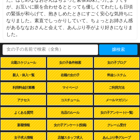
た。はじめななおさんはちょっと緊張気味だったようです
が、お互いに眼を合わせるととっても優しくてわたしも日頃
の緊張が和らげて、抱きしめたときにすごく安心な気持ちに
なりました。素直でしっかりしていて、ちょっとお姉さん感
があるななおさんと会えて、あんぷり亭がより好きになりま
した。
嬢検索
出勤スケジュール
女の子条件検索
女の子ブログ
新人・体入一覧
在籍の女の子
料金システム
利用料金計算機
マイページ
ご利用方法
アクセス
コスチューム
メールマガジン
よくある質問
当店のルール
女の子アンケート(一覧)
新着情報
女の子アンケート(投稿)
クレーム受付
女子求人情報
店舗スタッフ求人
あんぷり亭グループ