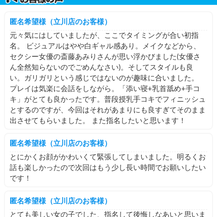
き続きよろしくお願いします🤤🤍
匿名希望様（立川店のお客様）
私もスタートのお時間の方のときとかはシャワー浴びさせて
ください！って言うかもしれないです！
元々気にはしていましたが、ここでタイミングが合い初指
名。 ビジュアルはやや白ギャル感あり。メイクなどから、
お互い気持ちよく遊びましょう( ᴗ ̫ ᴗ )🤝🏻🤍
セクシー女優の斎藤あみりさんが思い浮かびました(女優さ
6月もよろしくお願いします☺🩵
ん全然知らないのでごめんなさい)。そしてスタイルも良
い。ガリガリという感じではないのが趣味に合いました。
プレイは気楽に会話をしながら。「添い寝+乳首舐め+手コ
キ」がとても良かったです。普段授乳手コキでフィニッシュ
とするのですが、今回はそれがあまりにも良すぎてそのまま
出させてもらいました。 また指名したいと思います！
匿名希望様（立川店のお客様）
とにかくお顔がかわいくて緊張してしまいました。明るくお
話も楽しかったので次回はもう少し長い時間でお願いしたい
です！
匿名希望様（立川店のお客様）
とても美しい女の子でした、指名して後悔しなあいと思いま