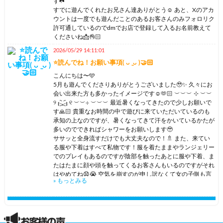
す☘️
すでに遊んでくれたお兄さん達ありがとう☺ あと、Xのアカ
ウントは一度でも遊んだことのあるお客さんのみフォロリク
許可通しているのでdmでお店で登録して入るお名前教えて
くださいね📩👌🏻
2026/05/29 14:11:01
⭐読んでね！お願い事項( ᴗ ̫ ᴗ )🤝🏻
こんにちは〜🩵
5月も遊んでくださりありがとうございました🥹✨ 久々にお
会い出来た方も多かったイメージです☺🫶🏻 ︶︶︶ ⊹ ︶︶
୨ 𐬆₋︨︡ₒ₋︧︠𐬢 ୧ ︶︶⊹ ︶︶︶ 最近暑くなってきたので少しお願いで
す🙏🏻 貴重なお時間の中で遊びに来ていただいているのも
承知の上なのですが、暑くなってきて汗をかいているかたが
多いのでできればシャワーをお願いします🥹
ササッと全身流すだけでも大丈夫なので！🚿 また、来てい
る服や下着はすべて私物です！服を着たままやランジェリー
でのプレイもあるのですが陰部を触ったあとに服や下着、ま
たはたまに顔や頭を触ってくるお客さんもいるのですがそれ
はやめてね😧😭 空気を崩すのが申し訳なくて女の子側も言
» もっとみる
いにくいときがあります🙇🏻‍♂️ なので言われる前にだめなこと
はしないようにお願いします🙏🏻 ︶︶︶ ⊹ ︶︶ ୨ 𐬆₋︨︡ₒ₋︧︠𐬢 ୧
︶︶⊹ ︶︶︶
こんなことを書きつつ、守ってくださる方が大半なので！引