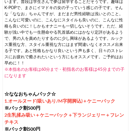
います。普段は学生さんで夢は留学することだそうです。趣味は
K-POPで、まさにイマドキの女の子っていう感じの子です。そん
な「ななお」ちゃんですが、まだまだ男性経験は浅いとのこと。
こんなに可愛いのに、こんなにスタイルも良いのに、こんなに性
格も良いのに！しかもオナニーも一切しないそうです。ただ、経
験が浅い中でも一生懸命やる乳首舐めにはかなり定評があるよう
で、男の人を責めたりするのに少し興味があるようです。ルック
ス重視な方、スタイル重視な方にはまず間違いなくオススメ出来
る子です。あと性格もかなり良いという声も多く、日々のストレ
スにお疲れで癒されたいという方にもオススメです。ご予約はお
早めに！！
初指名のお客様は45分まで
の子
※本指名のお客様は60分まで・
になります
☆ななおちゃんパック☆
1.オールヌード(吸いあり/M字開脚込)＋ケニーパック
※パック割500円
2生乳揉み吸い
＋
ケニーパック
＋
下ランジェリー
＋
フレン
チキス
※パック割500円