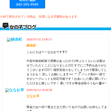
町田に電話
042-595-9949
※赤で表示されている時は、生理になる可能性があります。
2026/07/31 13:40:17
錦糸町
こんにちは〜！ななおです🎐⋆͛
午前中錦糸町側で用事があったので1年ぶりくらいに出勤さ
せていただくことになりました🏃🏻‍♀️ すでにご予約もありがと
うございます🙇🏻‍♂️🤍 場所見知りをしてしまうので緊張してし
まうかも！ 宜しくお願いします〜( ˙꒳​˙ )ྀི パック割や一部で
すがシークレットも対応可能です！お会いした際に聞いてい
ただけると嬉しいです！ 暑いですが華金頑張ろうね〜🏖☀️♡
2026/06/12 16:44:28
ななお🐰
華金だね〜😌🤍夜まだまだ空いてるのでお誘いお待ちしてま