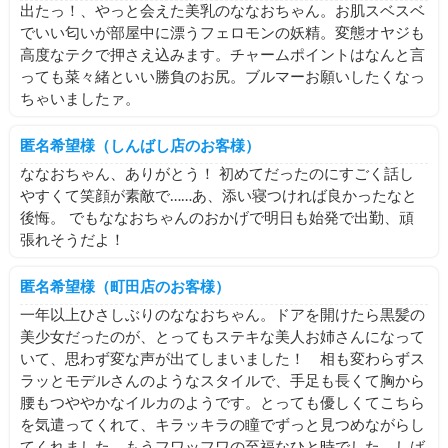
出たっ！、やっと会えた美乳のななおちゃん。お肌スベスベ
でいい匂いが部屋中に漂うフェロモンの妖精。変態オヤジも
高度なテクで押さえ込みます。チャームポイントはなんと言
っても菜々緒といい勝負のお尻。ブルマーお願いしたくなっ
ちゃいましたァ。
匿名希望様（しんばし店のお客様）
ななおちゃん、ありがとう！ 初めてだったのにすごく話し
やすくて笑顔が素敵で……あ、添い寝つければ良かったなと
後悔。 でもななおちゃんのおかげで明日も始発で出勤、頑
張れそうだよ！
匿名希望様（町田店のお客様）
一年以上ひさしぶりのななおちゃん。ドアを開けたら黒髪の
美少女だったのが、とってもステキな美人お姉さんになって
いて、思わず変な声が出てしまいました！ 相も変わらずス
ラッとモデルさんのようなスタイルで、手足も長くて胸から
腰もつややかなイルカのようです。とっても優しくてこちら
を気遣ってくれて、キラッキラの瞳でずっと見つめながらし
てくれました。もうフワッフワの至福なひと時でした。しば