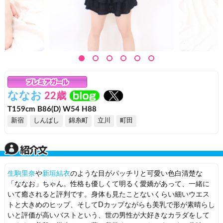
ななお
22歳
T159cm B86(D) W54 H88
新宿
しんばし
錦糸町
立川
町田
生駒里奈
や
新垣結衣
のような目がパッチリと可愛い色白清楚な
「ななお」ちゃん。性格も優しくて明るく愛嬌があって、一緒に
いて癒されると評判です。身体も見たことないくらい細いウエス
トと大きめのヒップ、そしてDカップながらも美乳で形が素晴らし
いと評価が高いバストという、世の男性が大好きなカラダをして