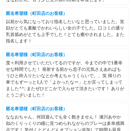
匿名希望様（町田店のお客様）
以前から気になっており指名したいなと思っていました。笑
顔がとても素敵でかわいらしい女の子でした。口コミの通り
乳首舐めがとても上手でした！とても癒やされました。また
指名します！
匿名希望様（町田店のお客様）
度々利用させていただいてるのですが、今までの中で1番幸
せな時間でした！ 発射する前から息子の元気さえあればも
うひと枠入りたいなとか考えちゃうくらいで。。笑 帰りの
車でもずーっと1人で「よかったなー」とか言ってしまって
ました^^; またぜひどこかで入らせて頂きたいです！ ありが
とうございました！
匿名希望様（町田店のお客様）
ななおちゃん、何回遊んでも全く飽きません！ 瀬川あやか
似のくりっくりの瞳に見つめられながらのプレーは多幸感満
点です！ 気付くとどんどんオプション追加して時間も延長