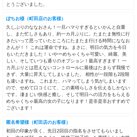
とうございました。
ぽちお様（町田店のお客様）
久しぶりのななおさん！一旦ハマりすぎるといかんと自重
し、また忙しさもあり、約一カ月ぶりに。たまたま無性に行
きたいって思っていたところにたまたま行ける時間にななお
さんが！！ これは運命ですね。まさに、明日の気力を今日
もいただきました！ いやーめちゃくちゃ可愛い、綺麗、美
しい、そしていつも通りのオプション！最高すぎます！ 一
カ月ぶりとは思えないコントロールに最後はたまらず我慢で
きず、大量に昇天してしまいました。 相性が一段階も2段階
も違いますね。 これまた、ハマってしまう気がしまいます
ので、せめて口コミにて、この素晴らしさを伝えるしかない
です。凄まじい快感と癒し、そして明日への活力をもらえる
めちゃくちゃ最高の女の子になります！是非是非おすすめで
ございます！
匿名希望様（町田店のお客様）
初回の印象が良く、先日2回目の指名をさせてもらいまし