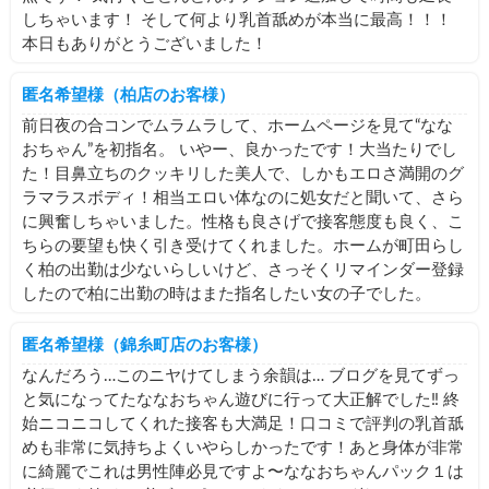
しちゃいます！ そして何より乳首舐めが本当に最高！！！
本日もありがとうございました！
匿名希望様（柏店のお客様）
前日夜の合コンでムラムラして、ホームページを見て“なな
おちゃん”を初指名。 いやー、良かったです！大当たりでし
た！目鼻立ちのクッキリした美人で、しかもエロさ満開のグ
ラマラスボディ！相当エロい体なのに処女だと聞いて、さら
に興奮しちゃいました。性格も良さげで接客態度も良く、こ
ちらの要望も快く引き受けてくれました。ホームが町田らし
く柏の出勤は少ないらしいけど、さっそくリマインダー登録
したので柏に出勤の時はまた指名したい女の子でした。
匿名希望様（錦糸町店のお客様）
なんだろう…このニヤけてしまう余韻は… ブログを見てずっ
と気になってたななおちゃん遊びに行って大正解でした‼︎ 終
始ニコニコしてくれた接客も大満足！口コミで評判の乳首舐
めも非常に気持ちよくいやらしかったです！あと身体が非常
に綺麗でこれは男性陣必見ですよ〜ななおちゃんパック１は