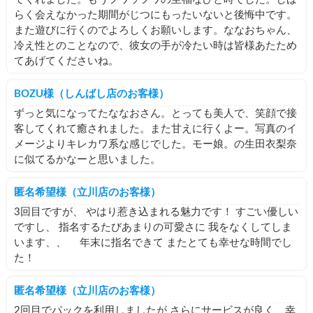
らく会えなかった期間がじつにもったいないと後悔中です。
また遊びに行くのでよろしくお願いします。ななおちゃん、
冷え性とのことなので、彼女の手が冷たい時は皆様あたため
てあげてくださいね。
BOZU様（しんばし店のお客様）
ずっと気になってたななおさん。とっても美人で、笑顔で接
客してくれて癒されました。また甘えに行くよー。写真のイ
メージよりキレカワ系な感じでした。モー娘。の生田衣梨奈
に似てるかなーと思いました。
匿名希望様（立川店のお客様）
3回目ですが、 やはり惹き込まれる魅力です！ すごい優しい
ですし、 指名するたびあまりの可愛さに 我をなくしてしま
います、、 年末に指名できて またとても幸せな時間でし
た！
匿名希望様（立川店のお客様）
2回目でパックを利用しましたが さらにサービスが良く、幸